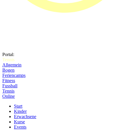
Portal:
Tennis
Allgemein
Bogen
Feriencamps
Fitness
Fussball
Tennis
Online
Start
Kinder
Erwachsene
Kurse
Events