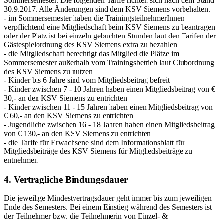
Sommersemester. Die folgenden Tarife richten sich nach dem Stand
30.9.2017. Alle Änderungen sind dem KSV Siemens vorbehalten.
- im Sommersemester haben die TrainingsteilnehmerInnen
verpflichtend eine Mitgliedschaft beim KSV Siemens zu beantragen
oder der Platz ist bei einzeln gebuchten Stunden laut den Tarifen der
Gästespielordnung des KSV Siemens extra zu bezahlen
- die Mitgliedschaft berechtigt das Mitglied die Plätze im
Sommersemester außerhalb vom Trainingsbetrieb laut Clubordnung
des KSV Siemens zu nutzen
- Kinder bis 6 Jahre sind vom Mitgliedsbeitrag befreit
- Kinder zwischen 7 - 10 Jahren haben einen Mitgliedsbeitrag von €
30,- an den KSV Siemens zu entrichten
- Kinder zwischen 11 - 15 Jahren haben einen Mitgliedsbeitrag von
€ 60,- an den KSV Siemens zu entrichten
- Jugendliche zwischen 16 - 18 Jahren haben einen Mitgliedsbeitrag
von € 130,- an den KSV Siemens zu entrichten
- die Tarife für Erwachsene sind dem Informationsblatt für
Mitgliedsbeiträge des KSV Siemens für Mitgliedsbeiträge zu
entnehmen
4. Vertragliche Bindungsdauer
Die jeweilige Mindestvertragsdauer geht immer bis zum jeweiligen
Ende des Semesters. Bei einem Einstieg während des Semesters ist
der Teilnehmer bzw. die Teilnehmerin von Einzel- &