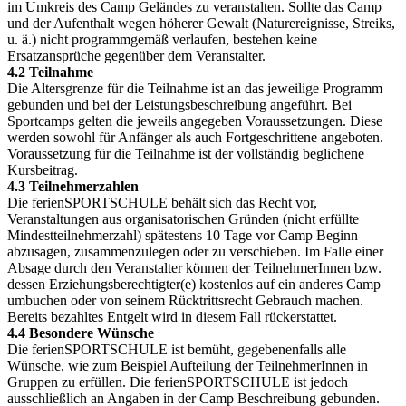
im Umkreis des Camp Geländes zu veranstalten. Sollte das Camp
und der Aufenthalt wegen höherer Gewalt (Naturereignisse, Streiks,
u. ä.) nicht programmgemäß verlaufen, bestehen keine
Ersatzansprüche gegenüber dem Veranstalter.
4.2 Teilnahme
Die Altersgrenze für die Teilnahme ist an das jeweilige Programm
gebunden und bei der Leistungsbeschreibung angeführt. Bei
Sportcamps gelten die jeweils angegeben Voraussetzungen. Diese
werden sowohl für Anfänger als auch Fortgeschrittene angeboten.
Voraussetzung für die Teilnahme ist der vollständig beglichene
Kursbeitrag.
4.3 Teilnehmerzahlen
Die ferienSPORTSCHULE behält sich das Recht vor,
Veranstaltungen aus organisatorischen Gründen (nicht erfüllte
Mindestteilnehmerzahl) spätestens 10 Tage vor Camp Beginn
abzusagen, zusammenzulegen oder zu verschieben. Im Falle einer
Absage durch den Veranstalter können der TeilnehmerInnen bzw.
dessen Erziehungsberechtigter(e) kostenlos auf ein anderes Camp
umbuchen oder von seinem Rücktrittsrecht Gebrauch machen.
Bereits bezahltes Entgelt wird in diesem Fall rückerstattet.
4.4 Besondere Wünsche
Die ferienSPORTSCHULE ist bemüht, gegebenenfalls alle
Wünsche, wie zum Beispiel Aufteilung der TeilnehmerInnen in
Gruppen zu erfüllen. Die ferienSPORTSCHULE ist jedoch
ausschließlich an Angaben in der Camp Beschreibung gebunden.