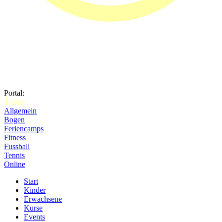
Portal:
Tennis
Allgemein
Bogen
Feriencamps
Fitness
Fussball
Tennis
Online
Start
Kinder
Erwachsene
Kurse
Events