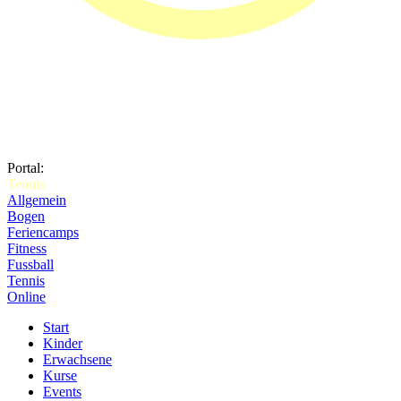
Portal:
Tennis
Allgemein
Bogen
Feriencamps
Fitness
Fussball
Tennis
Online
Start
Kinder
Erwachsene
Kurse
Events