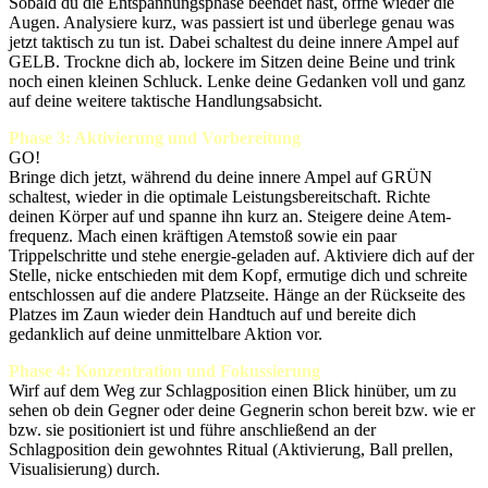
Sobald du die Entspannungsphase beendet hast, öffne wieder die
Augen. Analysiere kurz, was passiert ist und überlege genau was
jetzt taktisch zu tun ist. Dabei schaltest du deine innere Ampel auf
GELB. Trockne dich ab, lockere im Sitzen deine Beine und trink
noch einen kleinen Schluck. Lenke deine Gedanken voll und ganz
auf deine weitere taktische Handlungsabsicht.
Phase 3: Aktivierung und Vorbereitung
GO!
Bringe dich jetzt, während du deine innere Ampel auf GRÜN
schaltest, wieder in die optimale Leistungsbereitschaft. Richte
deinen Körper auf und spanne ihn kurz an. Steigere deine Atem-
frequenz. Mach einen kräftigen Atemstoß sowie ein paar
Trippelschritte und stehe energie-geladen auf. Aktiviere dich auf der
Stelle, nicke entschieden mit dem Kopf, ermutige dich und schreite
entschlossen auf die andere Platzseite. Hänge an der Rückseite des
Platzes im Zaun wieder dein Handtuch auf und bereite dich
gedanklich auf deine unmittelbare Aktion vor.
Phase 4: Konzentration und Fokussierung
Wirf auf dem Weg zur Schlagposition einen Blick hinüber, um zu
sehen ob dein Gegner oder deine Gegnerin schon bereit bzw. wie er
bzw. sie positioniert ist und führe anschließend an der
Schlagposition dein gewohntes Ritual (Aktivierung, Ball prellen,
Visualisierung) durch.