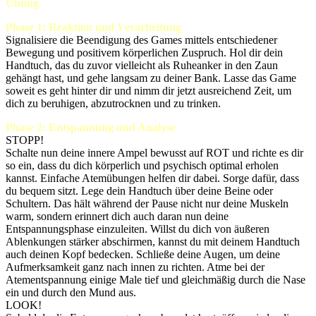
Übung
Phase 1: Reaktion und Verarbeitung
Signalisiere die Beendigung des Games mittels entschiedener
Bewegung und positivem körperlichen Zuspruch. Hol dir dein
Handtuch, das du zuvor vielleicht als Ruheanker in den Zaun
gehängt hast, und gehe langsam zu deiner Bank. Lasse das Game
soweit es geht hinter dir und nimm dir jetzt ausreichend Zeit, um
dich zu beruhigen, abzutrocknen und zu trinken.
Phase 2: Entspannung und Analyse
STOPP!
Schalte nun deine innere Ampel bewusst auf ROT und richte es dir
so ein, dass du dich körperlich und psychisch optimal erholen
kannst. Einfache Atemübungen helfen dir dabei. Sorge dafür, dass
du bequem sitzt. Lege dein Handtuch über deine Beine oder
Schultern. Das hält während der Pause nicht nur deine Muskeln
warm, sondern erinnert dich auch daran nun deine
Entspannungsphase einzuleiten. Willst du dich von äußeren
Ablenkungen stärker abschirmen, kannst du mit deinem Handtuch
auch deinen Kopf bedecken. Schließe deine Augen, um deine
Aufmerksamkeit ganz nach innen zu richten. Atme bei der
Atementspannung einige Male tief und gleichmäßig durch die Nase
ein und durch den Mund aus.
LOOK!