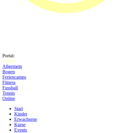
Portal:
Tennis
Allgemein
Bogen
Feriencamps
Fitness
Fussball
Tennis
Online
Start
Kinder
Erwachsene
Kurse
Events