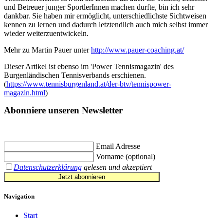
und Betreuer junger SportlerInnen machen durfte, bin ich sehr
dankbar. Sie haben mir ermöglicht, unterschiedlichste Sichtweisen
kennen zu lernen und dadurch letztendlich auch mich selbst immer
wieder weiterzuentwickeln.
Mehr zu Martin Pauer unter
http://www.pauer-coaching.at/
Dieser Artikel ist ebenso im 'Power Tennismagazin' des
Burgenländischen Tennisverbands erschienen.
(
https://www.tennisburgenland.at/der-btv/tennispower-
magazin.html
)
Abonniere unseren Newsletter
Jetzt eintragen und
€ 10,- Gutschein
für die erste Buchung erhalten.
Email Adresse
Vorname (optional)
Datenschutzerklärung
gelesen und akzeptiert
Jetzt abonnieren
Navigation
Start