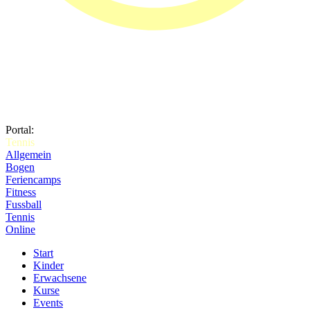
Portal:
Tennis
Allgemein
Bogen
Feriencamps
Fitness
Fussball
Tennis
Online
Start
Kinder
Erwachsene
Kurse
Events