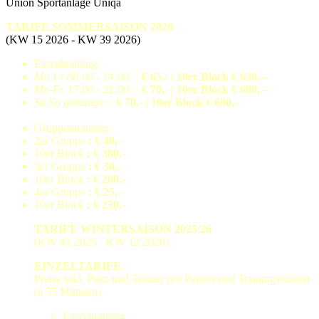
Union Sportanlage Uniqa
TARIFE SOMMERSAISON 2026
(KW 15 2026 - KW 39 2026)
Einzeltraining:
Mo-Fr 08:00 - 14:00: :
€ 65,- | 10er Block € 630,-
-
Mo-Fr 17:00 - 21:00: :
€ 70,- | 10er Block € 680,-
-
Sa-So ganztags: :
€ 70,- | 10er Block € 680,-
Gruppentraining:
2er Gruppe
: € 40,-
10er Block
: € 380,-
3er Gruppe
: € 30,-
10er Block
: € 280,-
4er Gruppe
: € 25,-
10er Block
: € 230,-
TARIFE WINTERSAISON 2025/26
(KW 41 2025 - KW 12 2026)
EINZELTARIFE
Preise inkl. Platz und Trainer pro Person und Trainingseinheit
(á 55 Minuten)
Einzeltraining: