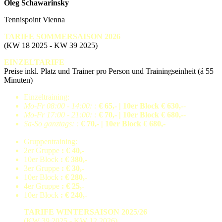
Oleg Schawarinsky
Tennispoint Vienna
TARIFE SOMMERSAISON 2026
(KW 18 2025 - KW 39 2025)
EINZELTARIFE
Preise inkl. Platz und Trainer pro Person und Trainingseinheit (á 55
Minuten)
Einzeltraining:
Mo-Fr 08:00 - 14:00: :
€ 65,- | 10er Block € 630,-
-
Mo-Fr 17:00 - 21:00: :
€ 70,- | 10er Block € 680,-
-
Sa-So ganztags: :
€ 70,- | 10er Block € 680,-
Gruppentraining:
2er Gruppe
: € 40,-
10er Block
: € 380,-
3er Gruppe
: € 30,-
10er Block
: € 280,-
4er Gruppe
: € 25,-
10er Block
: € 240,-
TARIFE WINTERSAISON 2025/26
(KW 39 2025 - KW 12 2026)