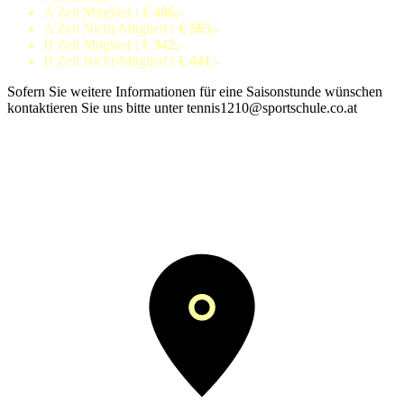
A Zeit Mitglied
: € 486,-
A Zeit Nicht-Mitglied
: € 585,-
B Zeit Mitglied
: € 342,-
B Zeit Nicht-Mitglied
: € 441,-
Sofern Sie weitere Informationen für eine Saisonstunde wünschen
kontaktieren Sie uns bitte unter tennis1210@sportschule.co.at