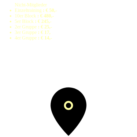
Nicht-Mitglieder
Einzeltraining
: € 50,-
10er Block
: € 480,-
5er Block
: € 245,-
2er Gruppe
: € 25,-
3er Gruppe
: € 17,
4er Gruppe
: € 14,-