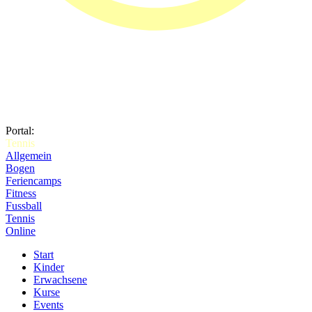
Portal:
Tennis
Allgemein
Bogen
Feriencamps
Fitness
Fussball
Tennis
Online
Start
Kinder
Erwachsene
Kurse
Events