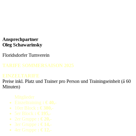
Ansprechpartner
Oleg Schawarinsky
Floridsdorfer Turnverein
TARIFE SOMMERSAISON 2025
EINZELTARIFE
Preise inkl. Platz und Trainer pro Person und Trainingseinheit (á 60
Minuten)
Mitglieder
Einzeltraining
: € 40,-
10er Block
: € 380,-
5er Block
: € 195,-
2er Gruppe
: € 20,-
3er Gruppe
: € 14,-
4er Gruppe
: € 12,-