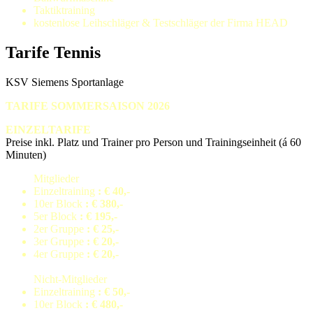
Taktiktraining
kostenlose Leihschläger & Testschläger der Firma HEAD
Tarife Tennis
KSV Siemens Sportanlage
TARIFE SOMMERSAISON 2026
EINZELTARIFE
Preise inkl. Platz und Trainer pro Person und Trainingseinheit (á 60
Minuten)
Mitglieder
Einzeltraining
: € 40,-
10er Block
: € 380,-
5er Block
: € 195,-
2er Gruppe
: € 25,-
3er Gruppe
: € 20,-
4er Gruppe
: € 20,-
Nicht-Mitglieder
Einzeltraining
: € 50,-
10er Block
: € 480,-