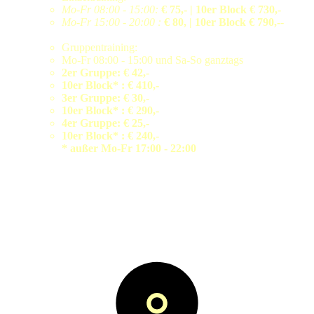
Mo-Fr 08:00 - 15:00:
€ 75,- | 10er Block € 730,-
Mo-Fr 15:00 - 20:00 :
€ 80, | 10er Block € 790,-
-
Gruppentraining:
Mo-Fr 08:00 - 15:00 und Sa-So ganztags
2er Gruppe:
€ 42,-
10er Block*
: € 410,-
3er Gruppe:
€ 30,-
10er Block*
: € 290,-
4er Gruppe:
€ 25,-
10er Block*
: € 240,-
* außer Mo-Fr 17:00 - 22:00