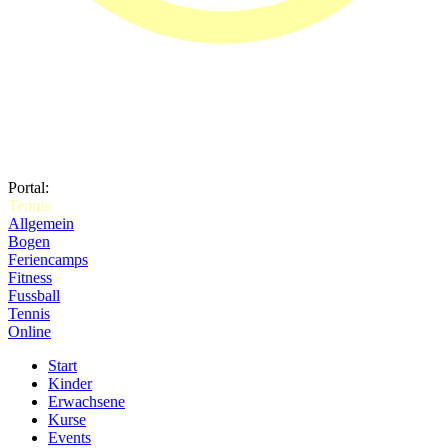
Portal:
Tennis
Allgemein
Bogen
Feriencamps
Fitness
Fussball
Tennis
Online
Start
Kinder
Erwachsene
Kurse
Events