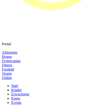
Portal:
Tennis
Allgemein
Bogen
Feriencamps
Fitness
Fussball
Tennis
Online
Start
Kinder
Erwachsene
Kurse
Events