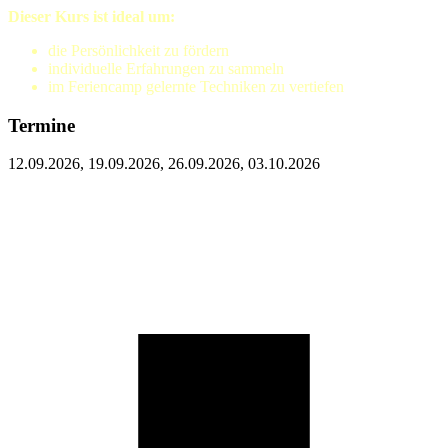
Dieser Kurs ist ideal um:
die Persönlichkeit zu fördern
individuelle Erfahrungen zu sammeln
im Feriencamp gelernte Techniken zu vertiefen
Termine
12.09.2026, 19.09.2026, 26.09.2026, 03.10.2026