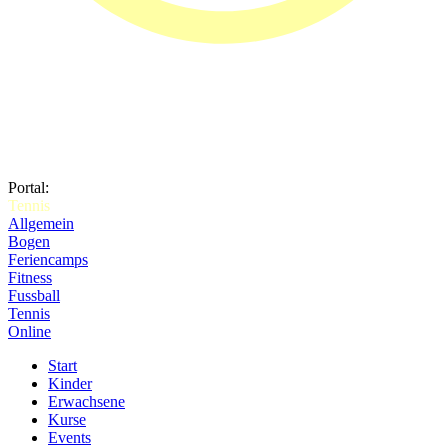
Portal:
Tennis
Allgemein
Bogen
Feriencamps
Fitness
Fussball
Tennis
Online
Start
Kinder
Erwachsene
Kurse
Events