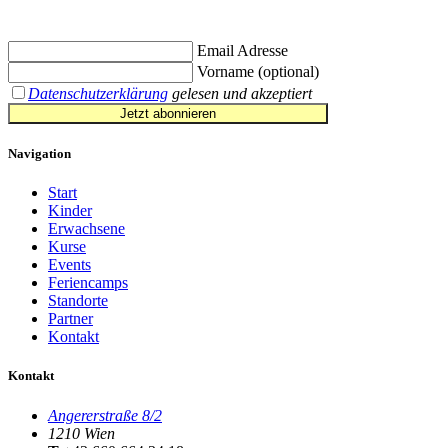
Jetzt eintragen und
€ 10,- Gutschein
für die erste Buchung erhalten.
Email Adresse
Vorname (optional)
Datenschutzerklärung
gelesen und akzeptiert
Jetzt abonnieren
Navigation
Start
Kinder
Erwachsene
Kurse
Events
Feriencamps
Standorte
Partner
Kontakt
Kontakt
Angererstraße 8/2
1210 Wien