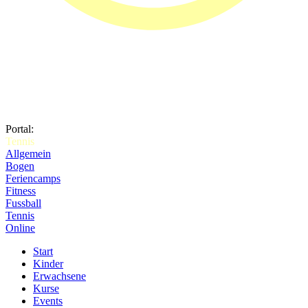
Portal:
Tennis
Allgemein
Bogen
Feriencamps
Fitness
Fussball
Tennis
Online
Start
Kinder
Erwachsene
Kurse
Events