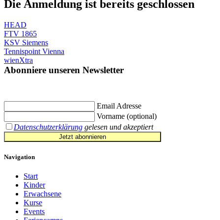
Die Anmeldung ist bereits
geschlossen
HEAD
FTV 1865
KSV Siemens
Tennispoint Vienna
wienXtra
Abonniere unseren Newsletter
Jetzt eintragen und
€ 10,- Gutschein
für die erste Buchung erhalten.
Email Adresse
Vorname (optional)
Datenschutzerklärung
gelesen und akzeptiert
Jetzt abonnieren
Navigation
Start
Kinder
Erwachsene
Kurse
Events